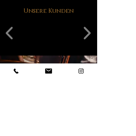
Unsere Kunden